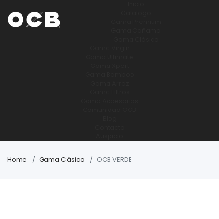
Inicio
Catalogo
Gama Premium
Gama Cañamo
Gama Clásico
Gama Virgin
Gama Ultimate
Gama Xpert
Gama Bamboo
Gama Arroz
Gama Filtros
Gama Accesorios
Comunidad OCB
Blog
Contacto
Auspicio
Home
Gama Clásico
OCB VERDE