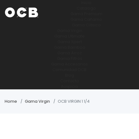
Inicio
Catalogo
Gama Premium
Gama Cañamo
Gama Clásico
Gama Virgin
Gama Ultimate
Gama Xpert
Gama Bamboo
Gama Arroz
Gama Filtros
Gama Accesorios
Comunidad OCB
Blog
Contacto
Auspicio
Home
Gama Virgin
OCB VIRGIN 1 1/4