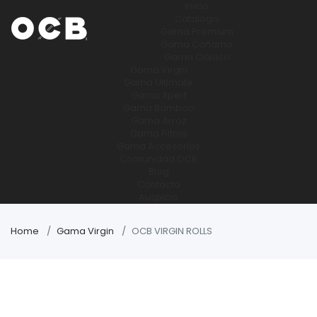
Inicio
Catalogo
Gama Premium
Gama Cañamo
Gama Clásico
Gama Virgin
Gama Ultimate
Gama Xpert
Gama Bamboo
Gama Arroz
Gama Filtros
Gama Accesorios
Comunidad OCB
Blog
Contacto
Auspicio
Home
Gama Virgin
OCB VIRGIN ROLLS